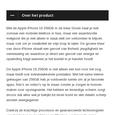
iPhone 16 256GB Groen, waarmee je haarscherpe en levendige foto's
kunt maken, zelfs in situaties met weinig licht. Daarnaast wordt de
soepele werking van het toestel en de lange batterijduur geprezen,
Over het product
waardoor je de hele dag door kunt genieten van je telefoon zonder je
zorgen te hoeven maken over opladen.
Met de Apple iPhone 16 256GB in de kleur Groen haal je niet
Kortom, de Apple iPhone 16 256GB Groen is niet zomaar een
zomaar een mobiele telefoon in huis, maar een waardevolle
smartphone, maar een stijlvolle en krachtige metgezel die je zowel
metgezel die je niet alleen in staat stelt om verbonden te blijven,
plezier als functionaliteit biedt. Met dit toestel haal je een topklasse
maar ook om je creativiteit de vrije loop te laten. De groene kleur
product in huis waarmee je moeiteloos al je dagelijkse taken kunt
van deze iPhone straalt een gevoel van frisheid, jeugdigheid en
uitvoeren terwijl je geniet van een unieke en kleurrijke gebruikerservaring.
vernieuwing uit, waardoor je direct een gevoel van energie en
opwinding krijgt wanneer je het toestel in je handen houdt.
De Apple iPhone 16 256GB is niet alleen een lust voor het oog,
maar biedt ook indrukwekkende prestaties. Met het ruime interne
geheugen van 256GB heb je voldoende ruimte om al je favoriete
apps, foto's en video's op te slaan zonder je zorgen te hoeven
maken over opslagruimte. Het heldere en levendige scherm zorgt
ervoor dat alles wat je bekijkt tot leven komt en alle details scherp
worden weergegeven.
Dankzij de krachtige processor en geavanceerde technologieën