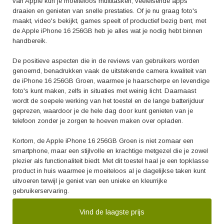
van Apple kun je moeiteloos multitasken, veeleisende apps
draaien en genieten van snelle prestaties. Of je nu graag foto's
maakt, video's bekijkt, games speelt of productief bezig bent, met
de Apple iPhone 16 256GB heb je alles wat je nodig hebt binnen
handbereik.
De positieve aspecten die in de reviews van gebruikers worden
genoemd, benadrukken vaak de uitstekende camera kwaliteit van
de iPhone 16 256GB Groen, waarmee je haarscherpe en levendige
foto's kunt maken, zelfs in situaties met weinig licht. Daarnaast
wordt de soepele werking van het toestel en de lange batterijduur
geprezen, waardoor je de hele dag door kunt genieten van je
telefoon zonder je zorgen te hoeven maken over opladen.
Kortom, de Apple iPhone 16 256GB Groen is niet zomaar een
smartphone, maar een stijlvolle en krachtige metgezel die je zowel
plezier als functionaliteit biedt. Met dit toestel haal je een topklasse
product in huis waarmee je moeiteloos al je dagelijkse taken kunt
uitvoeren terwijl je geniet van een unieke en kleurrijke
gebruikerservaring.
Vind de laagste prijs