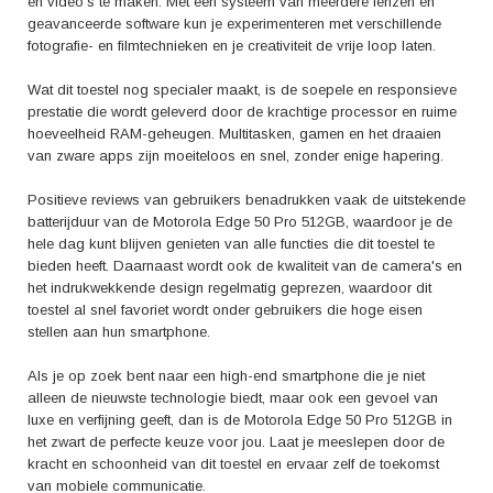
en video's te maken. Met een systeem van meerdere lenzen en
geavanceerde software kun je experimenteren met verschillende
fotografie- en filmtechnieken en je creativiteit de vrije loop laten.
Wat dit toestel nog specialer maakt, is de soepele en responsieve
prestatie die wordt geleverd door de krachtige processor en ruime
hoeveelheid RAM-geheugen. Multitasken, gamen en het draaien
van zware apps zijn moeiteloos en snel, zonder enige hapering.
Positieve reviews van gebruikers benadrukken vaak de uitstekende
batterijduur van de Motorola Edge 50 Pro 512GB, waardoor je de
hele dag kunt blijven genieten van alle functies die dit toestel te
bieden heeft. Daarnaast wordt ook de kwaliteit van de camera's en
het indrukwekkende design regelmatig geprezen, waardoor dit
toestel al snel favoriet wordt onder gebruikers die hoge eisen
stellen aan hun smartphone.
Als je op zoek bent naar een high-end smartphone die je niet
alleen de nieuwste technologie biedt, maar ook een gevoel van
luxe en verfijning geeft, dan is de Motorola Edge 50 Pro 512GB in
het zwart de perfecte keuze voor jou. Laat je meeslepen door de
kracht en schoonheid van dit toestel en ervaar zelf de toekomst
van mobiele communicatie.