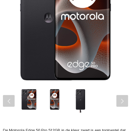
De Motorola Edge 50 Pro 512GB in de kleur zwart is een toptoestel dat