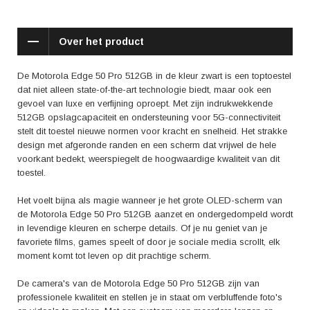
zware apps zijn moeiteloos en snel, zonder enige hapering.
Positieve reviews van gebruikers benadrukken vaak de uitstekende
Over het product
batterijduur van de Motorola Edge 50 Pro 512GB, waardoor je de hele
dag kunt blijven genieten van alle functies die dit toestel te bieden heeft.
Daarnaast wordt ook de kwaliteit van de camera's en het
De Motorola Edge 50 Pro 512GB in de kleur zwart is een toptoestel
indrukwekkende design regelmatig geprezen, waardoor dit toestel al
dat niet alleen state-of-the-art technologie biedt, maar ook een
snel favoriet wordt onder gebruikers die hoge eisen stellen aan hun
gevoel van luxe en verfijning oproept. Met zijn indrukwekkende
smartphone.
512GB opslagcapaciteit en ondersteuning voor 5G-connectiviteit
stelt dit toestel nieuwe normen voor kracht en snelheid. Het strakke
Als je op zoek bent naar een high-end smartphone die je niet alleen de
design met afgeronde randen en een scherm dat vrijwel de hele
nieuwste technologie biedt, maar ook een gevoel van luxe en verfijning
voorkant bedekt, weerspiegelt de hoogwaardige kwaliteit van dit
geeft, dan is de Motorola Edge 50 Pro 512GB in het zwart de perfecte
toestel.
keuze voor jou. Laat je meeslepen door de kracht en schoonheid van
dit toestel en ervaar zelf de toekomst van mobiele communicatie.
Het voelt bijna als magie wanneer je het grote OLED-scherm van
de Motorola Edge 50 Pro 512GB aanzet en ondergedompeld wordt
in levendige kleuren en scherpe details. Of je nu geniet van je
favoriete films, games speelt of door je sociale media scrollt, elk
moment komt tot leven op dit prachtige scherm.
De camera's van de Motorola Edge 50 Pro 512GB zijn van
professionele kwaliteit en stellen je in staat om verbluffende foto's