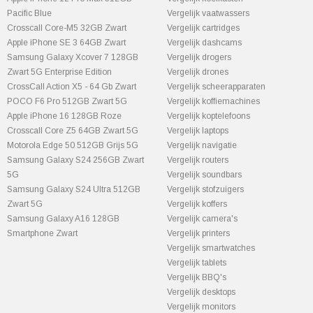
Pacific Blue
Vergelijk vaatwassers
Crosscall Core-M5 32GB Zwart
Vergelijk cartridges
Apple iPhone SE 3 64GB Zwart
Vergelijk dashcams
Samsung Galaxy Xcover 7 128GB
Vergelijk drogers
Zwart 5G Enterprise Edition
Vergelijk drones
CrossCall Action X5 - 64 Gb Zwart
Vergelijk scheerapparaten
POCO F6 Pro 512GB Zwart 5G
Vergelijk koffiemachines
Apple iPhone 16 128GB Roze
Vergelijk koptelefoons
Crosscall Core Z5 64GB Zwart 5G
Vergelijk laptops
Motorola Edge 50 512GB Grijs 5G
Vergelijk navigatie
Samsung Galaxy S24 256GB Zwart
Vergelijk routers
5G
Vergelijk soundbars
Samsung Galaxy S24 Ultra 512GB
Vergelijk stofzuigers
Zwart 5G
Vergelijk koffers
Samsung Galaxy A16 128GB
Vergelijk camera's
Smartphone Zwart
Vergelijk printers
Vergelijk smartwatches
Vergelijk tablets
Vergelijk BBQ's
Vergelijk desktops
Vergelijk monitors