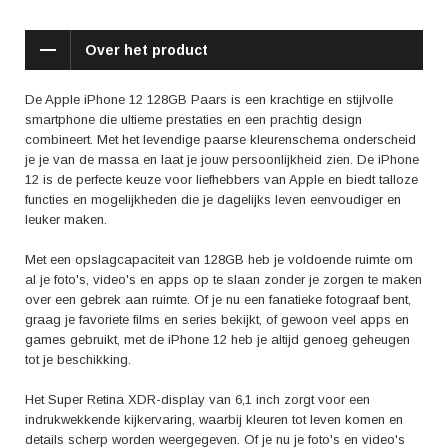
augmented reality (AR), waardoor je een hele nieuwe wereld kunt
ontdekken en ervaren.
Over het product
De camera's van de iPhone 12 maken prachtige foto's en video's, zelfs
bij weinig licht. Met de 12MP groothoekcamera kun je indrukwekkende
De Apple iPhone 12 128GB Paars is een krachtige en stijlvolle
landschappen en groepsfoto's vastleggen, terwijl de 12MP
smartphone die ultieme prestaties en een prachtig design
ultragroothoekcamera je in staat stelt om meer van de wereld om je
combineert. Met het levendige paarse kleurenschema onderscheid
heen vast te leggen. En met de nachtmodus kun je zelfs 's nachts
je je van de massa en laat je jouw persoonlijkheid zien. De iPhone
adembenemende foto's maken. Daarnaast biedt de camera
12 is de perfecte keuze voor liefhebbers van Apple en biedt talloze
verschillende functies zoals HDR, portretmodus en diepteregeling,
functies en mogelijkheden die je dagelijks leven eenvoudiger en
waarmee je je creativiteit de vrije loop kunt laten.
leuker maken.
De positieve aspecten die in de reviews van de iPhone 12 worden
Met een opslagcapaciteit van 128GB heb je voldoende ruimte om
genoemd, zijn onder andere de snelle prestaties, de fantastische
al je foto's, video's en apps op te slaan zonder je zorgen te maken
camera en de duurzaamheid van het toestel. Gebruikers zijn vooral
over een gebrek aan ruimte. Of je nu een fanatieke fotograaf bent,
enthousiast over de uitstekende beeldkwaliteit van zowel foto's als
graag je favoriete films en series bekijkt, of gewoon veel apps en
video's, zelfs in moeilijke lichtomstandigheden. Daarnaast wordt de
games gebruikt, met de iPhone 12 heb je altijd genoeg geheugen
lange batterijduur en het comfortabele design ook vaak positief
tot je beschikking.
genoemd.
Het Super Retina XDR-display van 6,1 inch zorgt voor een
Met de Apple iPhone 12 128GB Paars haal je een toestel in huis dat niet
indrukwekkende kijkervaring, waarbij kleuren tot leven komen en
alleen qua prestaties en functionaliteit indrukwekkend is, maar ook qua
details scherp worden weergegeven. Of je nu je foto's en video's