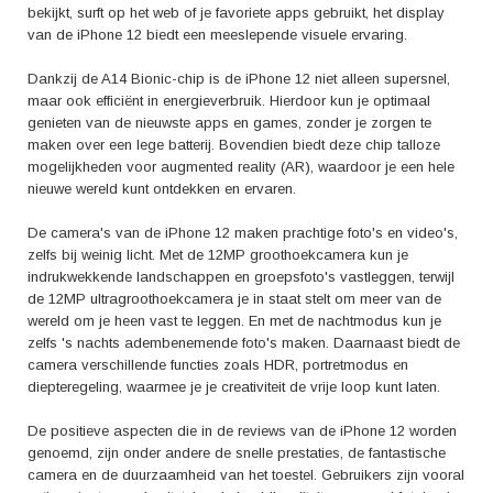
design. Laat je betoveren door het levendige paarse kleurenschema en
bekijkt, surft op het web of je favoriete apps gebruikt, het display
geniet van de vele functies die deze smartphone te bieden heeft. Of je nu
van de iPhone 12 biedt een meeslepende visuele ervaring.
een Apple-fan bent of gewoon op zoek bent naar een krachtige en
veelzijdige smartphone, de iPhone 12 zal je niet teleurstellen.
Dankzij de A14 Bionic-chip is de iPhone 12 niet alleen supersnel,
maar ook efficiënt in energieverbruik. Hierdoor kun je optimaal
genieten van de nieuwste apps en games, zonder je zorgen te
maken over een lege batterij. Bovendien biedt deze chip talloze
mogelijkheden voor augmented reality (AR), waardoor je een hele
nieuwe wereld kunt ontdekken en ervaren.
De camera's van de iPhone 12 maken prachtige foto's en video's,
zelfs bij weinig licht. Met de 12MP groothoekcamera kun je
indrukwekkende landschappen en groepsfoto's vastleggen, terwijl
de 12MP ultragroothoekcamera je in staat stelt om meer van de
wereld om je heen vast te leggen. En met de nachtmodus kun je
zelfs 's nachts adembenemende foto's maken. Daarnaast biedt de
camera verschillende functies zoals HDR, portretmodus en
diepteregeling, waarmee je je creativiteit de vrije loop kunt laten.
De positieve aspecten die in de reviews van de iPhone 12 worden
genoemd, zijn onder andere de snelle prestaties, de fantastische
camera en de duurzaamheid van het toestel. Gebruikers zijn vooral