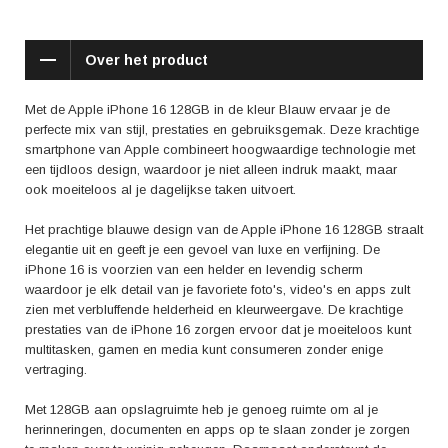
batterijduur van de iPhone 16 als grote pluspunten genoemd, waardoor
je de hele dag door kunt genieten van al het moois dat deze
smartphone te bieden heeft.
Over het product
Kortom, met de Apple iPhone 16 128GB Blauw haal je een high-end
smartphone in huis die niet alleen voorziet in al je behoeften, maar je
Met de Apple iPhone 16 128GB in de kleur Blauw ervaar je de
ook een gevoel van luxe en verfijning geeft. Ervaar de perfecte
perfecte mix van stijl, prestaties en gebruiksgemak. Deze krachtige
combinatie van design, prestaties en gebruiksgemak met de iPhone 16
smartphone van Apple combineert hoogwaardige technologie met
en ontdek zelf waarom dit toestel zo geliefd is onder gebruikers
een tijdloos design, waardoor je niet alleen indruk maakt, maar
wereldwijd.
ook moeiteloos al je dagelijkse taken uitvoert.
Het prachtige blauwe design van de Apple iPhone 16 128GB straalt
elegantie uit en geeft je een gevoel van luxe en verfijning. De
iPhone 16 is voorzien van een helder en levendig scherm
waardoor je elk detail van je favoriete foto's, video's en apps zult
zien met verbluffende helderheid en kleurweergave. De krachtige
prestaties van de iPhone 16 zorgen ervoor dat je moeiteloos kunt
multitasken, gamen en media kunt consumeren zonder enige
vertraging.
Met 128GB aan opslagruimte heb je genoeg ruimte om al je
herinneringen, documenten en apps op te slaan zonder je zorgen