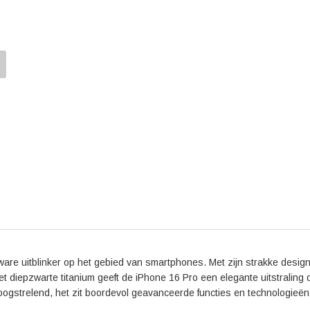
integratie met andere Apple-apparaten. Kortom, met 
aan al je wensen en verwachtingen. Ervaar zelf de 
smartphone.
are uitblinker op het gebied van smartphones. Met zijn strakke desig
Het diepzwarte titanium geeft de iPhone 16 Pro een elegante uitstraling 
n oogstrelend, het zit boordevol geavanceerde functies en technologieën 