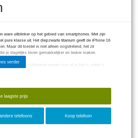
m
 ware uitblinker op het gebied van smartphones. Met zijn
el pure klasse uit. Het diepzwarte titanium geeft de iPhone 16
n. Maar dit toestel is niet alleen oogstrelend, het zit
ie je dagelijks leven gemakkelijker en leuker maken.
ees verder
t deze iPhone voldoende ruimte voor al je foto's, video's,
gen te maken over een vol geheugen. Het indrukwekkende
ende kijkervaring, met levendige kleuren en scherpe
kijkt, alles komt tot leven op dit scherm.
camerasysteem waarmee je verbluffende foto's en video's
e laagste prijs
kant kun je in vrijwel elke situatie de perfecte foto schieten.
es, dankzij de snelle A-bionic chip en het geavanceerde
 andere telefoons
Koop telefoon
ck Titanium vaak geprezen om zijn uitstekende camera's,
uikers waarderen ook de intuïtieve bediening en de naadloze