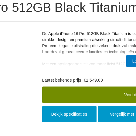
ro 512GB Black Titaniu
De Apple iPhone 16 Pro 512GB Black Titanium is een
strakke design en premium afwerking straalt dit toest
Pro een elegante uitstraling die zeker indruk zal make
boordevol geavanceerde functies en technologieën d
L
Met een opslagcapaciteit van maar liefst 512GB bied
apps en bestanden. Je hoeft je dus nooit meer zor
Super Retina XDR-display zorgt voor een adembenem
Laatst bekende prijs:
€1.549,00
details. Of je nu films kijkt, games speelt of foto's be
De iPhone 16 Pro is voorzien van een geavanceerd 
Vind d
kunt maken. Met de drie krachtige lenzen aan de achter
Bovendien biedt de smartphone uitstekende prestati
besturingssysteem van Apple.
Bekijk specificaties
Vergelijk met
In reviews wordt de Apple iPhone 16 Pro 512GB Bla
snelle prestaties en indrukwekkende accuduur. Gebr