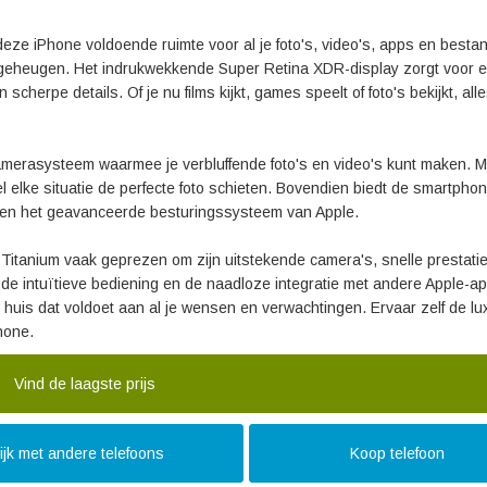
deze iPhone voldoende ruimte voor al je foto's, video's, apps en besta
l geheugen. Het indrukwekkende Super Retina XDR-display zorgt voor 
herpe details. Of je nu films kijkt, games speelt of foto's bekijkt, all
merasysteem waarmee je verbluffende foto's en video's kunt maken. M
el elke situatie de perfecte foto schieten. Bovendien biedt de smartpho
ip en het geavanceerde besturingssysteem van Apple.
Titanium vaak geprezen om zijn uitstekende camera's, snelle prestati
e intuïtieve bediening en de naadloze integratie met andere Apple-ap
 huis dat voldoet aan al je wensen en verwachtingen. Ervaar zelf de lu
hone.
Vind de laagste prijs
ijk met andere telefoons
Koop telefoon