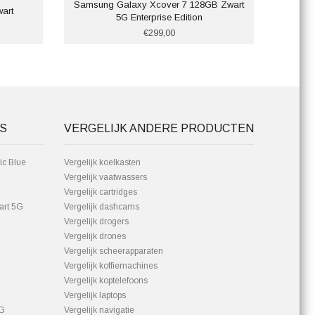
Samsung Galaxy Xcover 7 128GB Zwart
art
Cros
5G Enterprise Edition
€299,00
S
VERGELIJK ANDERE PRODUCTEN
ic Blue
Vergelijk koelkasten
Vergelijk vaatwassers
Vergelijk cartridges
art 5G
Vergelijk dashcams
Vergelijk drogers
Vergelijk drones
Vergelijk scheerapparaten
Vergelijk koffiemachines
Vergelijk koptelefoons
Vergelijk laptops
5G
Vergelijk navigatie