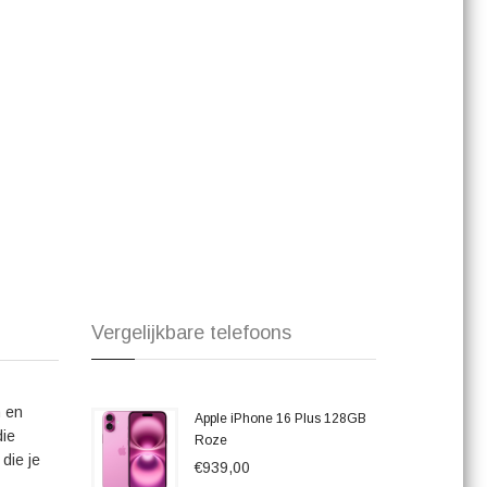
de iPhone 16 Pro haal je een toptoestel in huis dat voldoet
luxe en innovatie van Apple met deze indrukwekkende
Vergelijkbare telefoons
n en
Apple iPhone 16 Plus 128GB
die
Roze
die je
€939,00