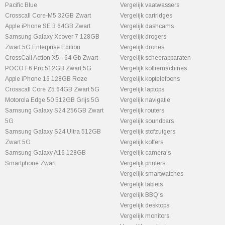
Pacific Blue
Vergelijk vaatwassers
Crosscall Core-M5 32GB Zwart
Vergelijk cartridges
Apple iPhone SE 3 64GB Zwart
Vergelijk dashcams
Samsung Galaxy Xcover 7 128GB
Vergelijk drogers
Zwart 5G Enterprise Edition
Vergelijk drones
CrossCall Action X5 - 64 Gb Zwart
Vergelijk scheerapparaten
POCO F6 Pro 512GB Zwart 5G
Vergelijk koffiemachines
Apple iPhone 16 128GB Roze
Vergelijk koptelefoons
Crosscall Core Z5 64GB Zwart 5G
Vergelijk laptops
Motorola Edge 50 512GB Grijs 5G
Vergelijk navigatie
Samsung Galaxy S24 256GB Zwart
Vergelijk routers
5G
Vergelijk soundbars
Samsung Galaxy S24 Ultra 512GB
Vergelijk stofzuigers
Zwart 5G
Vergelijk koffers
Samsung Galaxy A16 128GB
Vergelijk camera's
Smartphone Zwart
Vergelijk printers
Vergelijk smartwatches
Vergelijk tablets
Vergelijk BBQ's
Vergelijk desktops
Vergelijk monitors