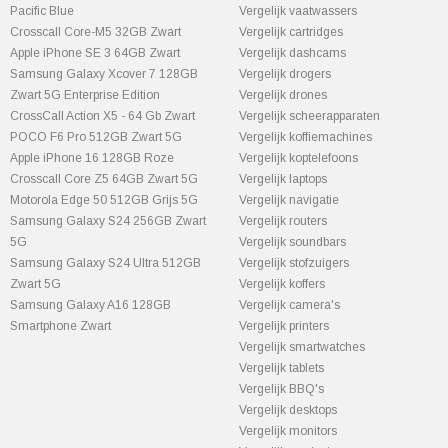
Pacific Blue
Vergelijk vaatwassers
Crosscall Core-M5 32GB Zwart
Vergelijk cartridges
Apple iPhone SE 3 64GB Zwart
Vergelijk dashcams
Samsung Galaxy Xcover 7 128GB
Vergelijk drogers
Zwart 5G Enterprise Edition
Vergelijk drones
CrossCall Action X5 - 64 Gb Zwart
Vergelijk scheerapparaten
POCO F6 Pro 512GB Zwart 5G
Vergelijk koffiemachines
Apple iPhone 16 128GB Roze
Vergelijk koptelefoons
Crosscall Core Z5 64GB Zwart 5G
Vergelijk laptops
Motorola Edge 50 512GB Grijs 5G
Vergelijk navigatie
Samsung Galaxy S24 256GB Zwart
Vergelijk routers
5G
Vergelijk soundbars
Samsung Galaxy S24 Ultra 512GB
Vergelijk stofzuigers
Zwart 5G
Vergelijk koffers
Samsung Galaxy A16 128GB
Vergelijk camera's
Smartphone Zwart
Vergelijk printers
Vergelijk smartwatches
Vergelijk tablets
Vergelijk BBQ's
Vergelijk desktops
Vergelijk monitors