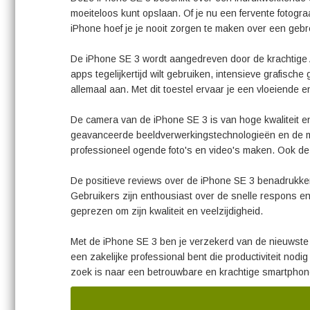
moeiteloos kunt opslaan. Of je nu een fervente fotograa
iPhone hoef je je nooit zorgen te maken over een gebr
De iPhone SE 3 wordt aangedreven door de krachtige A
apps tegelijkertijd wilt gebruiken, intensieve grafische
allemaal aan. Met dit toestel ervaar je een vloeiende 
De camera van de iPhone SE 3 is van hoge kwaliteit en m
geavanceerde beeldverwerkingstechnologieën en de mogeli
professioneel ogende foto's en video's maken. Ook de f
De positieve reviews over de iPhone SE 3 benadrukken
Gebruikers zijn enthousiast over de snelle respons e
geprezen om zijn kwaliteit en veelzijdigheid.
Met de iPhone SE 3 ben je verzekerd van de nieuwste te
een zakelijke professional bent die productiviteit nodi
zoek is naar een betrouwbare en krachtige smartphone,