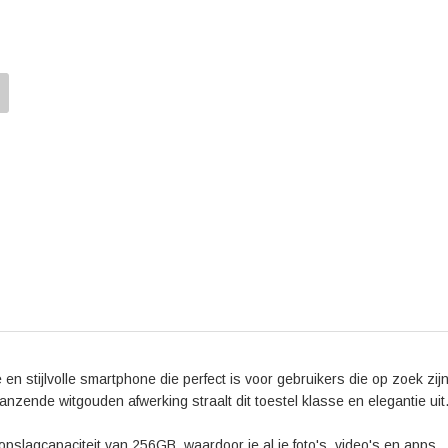
De positieve reviews over de iPhone SE 3 benadrukk
formaat van het toestel. Gebruikers zijn enthousias
Bionic chip. Daarnaast wordt de camera geprezen om 
Met de iPhone SE 3 ben je verzekerd van de nieuwste
tijdloos design. Of je nu een zakelijke professional b
fotografie houdt, of gewoon iemand die op zoek is 
iPhone SE 3 256GB Witgoud staat altijd voor je klaa
n stijlvolle smartphone die perfect is voor gebruikers die op zoek zij
lanzende witgouden afwerking straalt dit toestel klasse en elegantie uit
slagcapaciteit van 256GB, waardoor je al je foto's, video's en apps