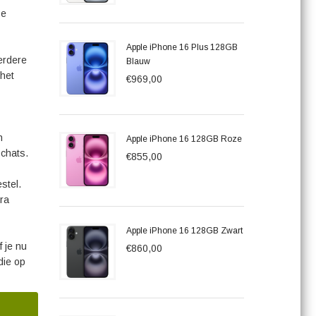
ze
Apple iPhone 16 Plus 128GB
erdere
Blauw
 het
€969,00
n
Apple iPhone 16 128GB Roze
ochats.
€855,00
stel.
ra
Apple iPhone 16 128GB Zwart
 je nu
€860,00
die op