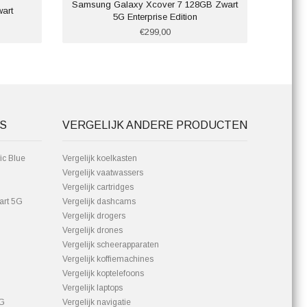
Samsung Galaxy Xcover 7 128GB Zwart
art
Cros
5G Enterprise Edition
€299,00
S
VERGELIJK ANDERE PRODUCTEN
ic Blue
Vergelijk koelkasten
Vergelijk vaatwassers
Vergelijk cartridges
art 5G
Vergelijk dashcams
Vergelijk drogers
Vergelijk drones
Vergelijk scheerapparaten
Vergelijk koffiemachines
Vergelijk koptelefoons
Vergelijk laptops
5G
Vergelijk navigatie