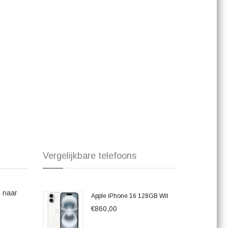
en vooral de uitstekende prestaties en het compacte
t over de snelle respons en de soepele werking van de A15
zijn kwaliteit en veelzijdigheid.
 technologieën en functionaliteiten in een compact en
ent die productiviteit nodig heeft, een creatieve geest die van
naar een betrouwbare en krachtige smartphone, de Apple
r.
Vergelijkbare telefoons
n naar
Apple iPhone 16 128GB Wit
.
€860,00