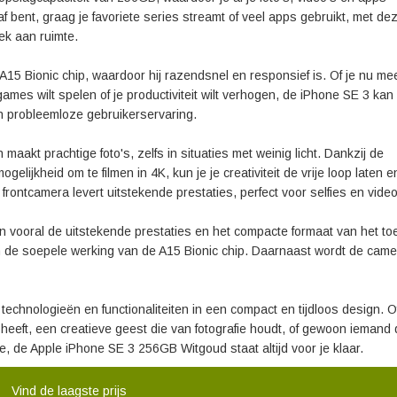
f bent, graag je favoriete series streamt of veel apps gebruikt, met de
ek aan ruimte.
15 Bionic chip, waardoor hij razendsnel en responsief is. Of je nu me
 games wilt spelen of je productiviteit wilt verhogen, de iPhone SE 3 kan
en probleemloze gebruikerservaring.
aakt prachtige foto's, zelfs in situaties met weinig licht. Dankzij de
jkheid om te filmen in 4K, kun je je creativiteit de vrije loop laten e
rontcamera levert uitstekende prestaties, perfect voor selfies en vide
 vooral de uitstekende prestaties en het compacte formaat van het toe
n de soepele werking van de A15 Bionic chip. Daarnaast wordt de came
chnologieën en functionaliteiten in een compact en tijdloos design. Of
g heeft, een creatieve geest die van fotografie houdt, of gewoon iemand 
 de Apple iPhone SE 3 256GB Witgoud staat altijd voor je klaar.
Vind de laagste prijs