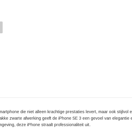
beter worden vastgelegd, zelfs in situaties met wei
haarscherpe selfies en kun je videobellen in hoge kwa
De batterijduur van de iPhone SE 3 is indrukwekke
gebruik maken van je telefoon, zelfs bij intensief g
(IP67), waardoor je je geen zorgen hoeft te maken al
In de positieve reviews over de iPhone SE 3 worden
het compacte formaat genoemd. Gebruikers zijn on
uitvoert en de kwaliteit van de foto's die met de 
de betrouwbaarheid van het besturingssysteem, iOS
Of je nu op zoek bent naar een smartphone voor je w
64GB Zwart is de perfecte keuze. Met zijn geavancee
deze iPhone je niet teleurstellen. Bestel vandaag n
3.
tphone die niet alleen krachtige prestaties levert, maar ook stijlvol 
rakke zwarte afwerking geeft de iPhone SE 3 een gevoel van elegantie 
mgeving, deze iPhone straalt professionaliteit uit.