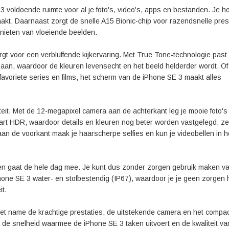
 voldoende ruimte voor al je foto's, video's, apps en bestanden. Je ho
kt. Daarnaast zorgt de snelle A15 Bionic-chip voor razendsnelle prest
nieten van vloeiende beelden.
gt voor een verbluffende kijkervaring. Met True Tone-technologie past
aan, waardoor de kleuren levensecht en het beeld helderder wordt. Of
e favoriete series en films, het scherm van de iPhone SE 3 maakt alles
eit. Met de 12-megapixel camera aan de achterkant leg je mooie foto's
rt HDR, waardoor details en kleuren nog beter worden vastgelegd, zel
 aan de voorkant maak je haarscherpe selfies en kun je videobellen in 
en gaat de hele dag mee. Je kunt dus zonder zorgen gebruik maken va
iPhone SE 3 water- en stofbestendig (IP67), waardoor je je geen zorgen h
it.
et name de krachtige prestaties, de uitstekende camera en het compa
 de snelheid waarmee de iPhone SE 3 taken uitvoert en de kwaliteit va