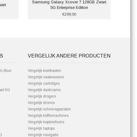
Samsung Galaxy Xcover 7 128GB Zwart
art
Cros
5G Enterprise Edition
€299,00
S
VERGELIJK ANDERE PRODUCTEN
ic Blue
Vergelijk koelkasten
Vergelijk vaatwassers
Vergelijk cartridges
art 5G
Vergelijk dashcams
Vergelijk drogers
Vergelijk drones
Vergelijk scheerapparaten
Vergelijk koffiemachines
Vergelijk koptelefoons
Vergelijk laptops
5G
Vergelijk navigatie