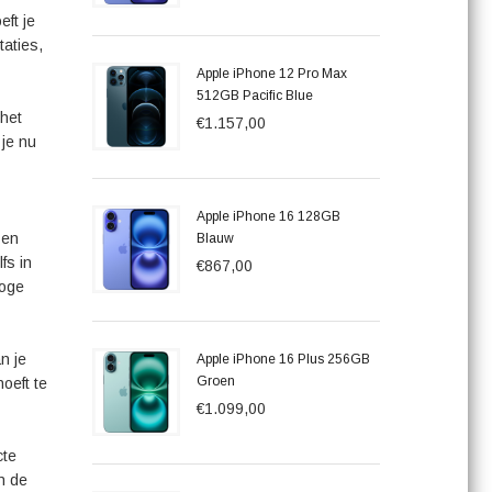
eft je
aties,
Apple iPhone 12 Pro Max
512GB Pacific Blue
 het
€1.157,00
 je nu
Apple iPhone 16 128GB
 en
Blauw
fs in
€867,00
hoge
n je
Apple iPhone 16 Plus 256GB
Groen
oeft te
€1.099,00
cte
n de