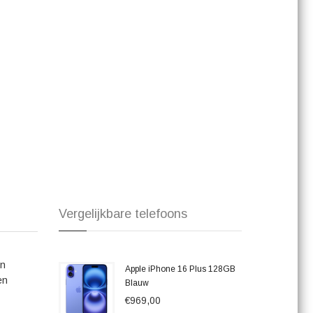
nig licht. Met de 7-megapixel camera aan de voorkant maak je
liteit.
nd en gaat de hele dag mee. Je kunt dus zonder zorgen
ebruik. Bovendien is de iPhone SE 3 water- en stofbestendig
s je per ongeluk wat water op je telefoon knoeit.
 met name de krachtige prestaties, de uitstekende camera en
der de indruk van de snelheid waarmee de iPhone SE 3 taken
camera worden gemaakt. Daarnaast wordt het gebruiksgemak en
, geprezen.
erk of voor je dagelijkse activiteiten, de Apple iPhone SE 3
rde prestaties, verbluffende camera en elegante design, zal
og en ervaar zelf de kracht en schoonheid van de iPhone SE
Vergelijkbare telefoons
en
Apple iPhone 16 Plus 128GB
en
Blauw
€969,00